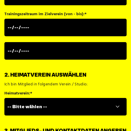
Trainingszeitraum im Zielverein (von - bis):
*
2. HEIMATVEREIN AUSWÄHLEN
Ich bin Mitglied in folgendem Verein / Studio:
Heimatverein:
*
3. MITGLIEDS- UND KONTAKTDATEN ANGEBEN