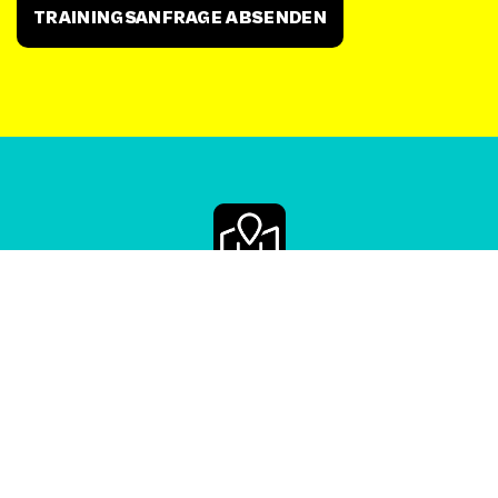
Kontakt
FK.STUDIONETZWERK
Freiburger Kreis e. V.
Billwerder Billdeich 607 · 21033 Hamburg
T:
+49 (0)40 401 136 595
E:
info@freiburger-kreis.de