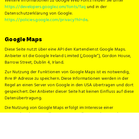
Weitere Informationen zu Google Web Fonts finden Sie unter
https://developers.google.com/fonts/faq
und in der
Datenschutzerklärung von Google:
https://policies.google.com/privacy?hl=de
.
Google Maps
Diese Seite nutzt über eine API den Kartendienst Google Maps.
Anbieter ist die Google Ireland Limited („Google“), Gordon House,
Barrow Street, Dublin 4, Irland.
Zur Nutzung der Funktionen von Google Maps ist es notwendig,
Ihre IP Adresse zu speichern. Diese Informationen werden in der
Regel an einen Server von Google in den USA übertragen und dort
gespeichert. Der Anbieter dieser Seite hat keinen Einfluss auf diese
Datenübertragung.
Die Nutzung von Google Maps erfolgt im Interesse einer
ansprechenden Darstellung unserer Online-Angebote und an
einer leichten Auffindbarkeit der von uns auf der Website
angegebenen Orte. Dies stellt ein berechtigtes Interesse im Sinne
von Art. 6 Abs. 1 lit. f DSGVO dar. Sofern eine entsprechende