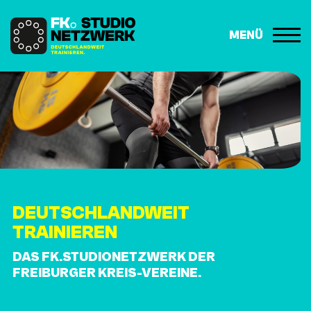
MENÜ
HOME
DAS NETZWERK
STUDIOSUCHE
FAQ
DEUTSCHLANDWEIT
TRAININGSANFRAGE
TRAINIEREN
DAS FK.STUDIONETZWERK DER
KONTAKT
FREIBURGER KREIS-VEREINE.
Impressum