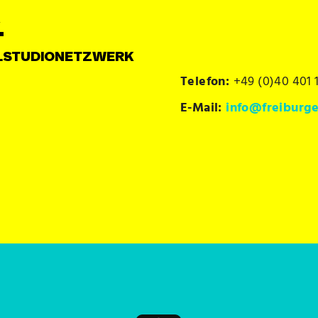
.
FK.STUDIONETZWERK
Telefon:
+49 (0)40 401 
E-Mail:
info@freiburge