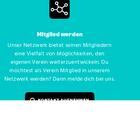
Mitglied werden
Unser Netzwerk bietet seinen Mitgliedern
eine Vielfalt von Möglichkeiten, den
eigenen Verein weiterzuentwickeln. Du
möchtest als Verein Mitglied in unserem
Netzwerk werden? Dann melde dich bei uns.
KONTAKT AUFNEHMEN